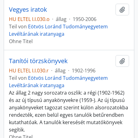
Vegyes iratok
Zur Z
HU ELTEL I.I.030.o
·
állag
·
1950-2006
Teil von
Eötvös Loránd Tudományegyetem
Levéltárának iratanyaga
Ohne Titel
Tanítói törzskönyvek
Zur Z
HU ELTEL I.I.030.r
·
állag
·
1902-1996
Teil von
Eötvös Loránd Tudományegyetem
Levéltárának iratanyaga
Az állag 2 nagy sorozatra oszlik: a régi (1902-1962)
és az új típusú anyakönyvekre (1959-). Az új típusú
anyakönyveket tagozat szerint külön alsorozatokba
rendezték, ezen belül egyes tanulók betűrendben
kutathatóak. A tanulók keresését mutatókönyvek
segítik.
Ohne Titel