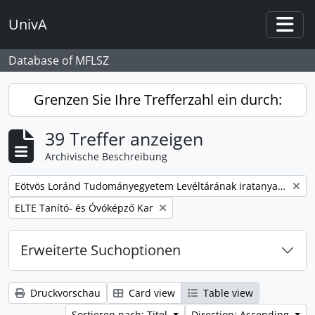
Skip to main content
UnivA
Togg
Database of MFLSZ
Grenzen Sie Ihre Trefferzahl ein durch:
39 Treffer anzeigen
Archivische Beschreibung
Remove filter:
Eötvös Loránd Tudományegyetem Levéltárának iratanyaga
Remove filter:
ELTE Tanító- és Óvóképző Kar
Erweiterte Suchoptionen
Druckvorschau
Card view
Table view
Sortieren nach: Titel
Direction: Ascending