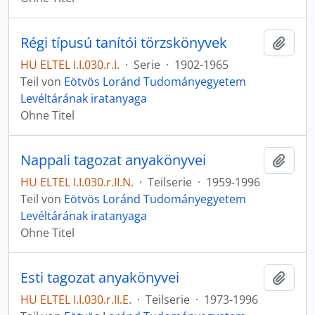
Régi típusú tanítói törzskönyvek
Zur Z
HU ELTEL I.I.030.r.I.
·
Serie
·
1902-1965
Teil von
Eötvös Loránd Tudományegyetem
Levéltárának iratanyaga
Ohne Titel
Nappali tagozat anyakönyvei
Zur Z
HU ELTEL I.I.030.r.II.N.
·
Teilserie
·
1959-1996
Teil von
Eötvös Loránd Tudományegyetem
Levéltárának iratanyaga
Ohne Titel
Esti tagozat anyakönyvei
Zur Z
HU ELTEL I.I.030.r.II.E.
·
Teilserie
·
1973-1996