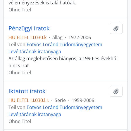
véleményezések is találhatóak.
Ohne Titel
Pénzügyi iratok
Zur Z
HU ELTEL I.I.030.k
·
állag
·
1972-2006
Teil von
Eötvös Loránd Tudományegyetem
Levéltárának iratanyaga
Az állag meglehetősen hiányos, a 1990-es évekből
nincs irat.
Ohne Titel
Iktatott iratok
Zur Z
HU ELTEL I.I.030.l.I.
·
Serie
·
1959-2006
Teil von
Eötvös Loránd Tudományegyetem
Levéltárának iratanyaga
Ohne Titel