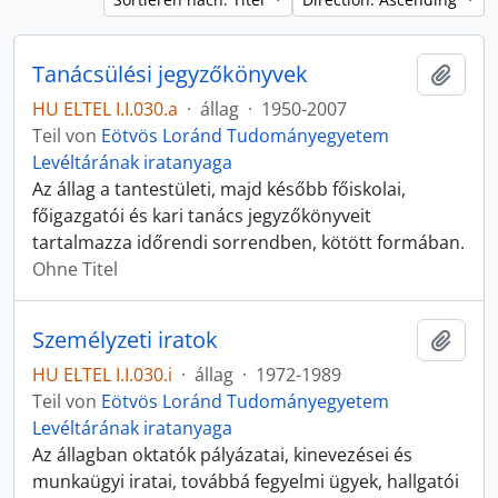
Tanácsülési jegyzőkönyvek
Zur Z
HU ELTEL I.I.030.a
·
állag
·
1950-2007
Teil von
Eötvös Loránd Tudományegyetem
Levéltárának iratanyaga
Az állag a tantestületi, majd később főiskolai,
főigazgatói és kari tanács jegyzőkönyveit
tartalmazza időrendi sorrendben, kötött formában.
Ohne Titel
Személyzeti iratok
Zur Z
HU ELTEL I.I.030.i
·
állag
·
1972-1989
Teil von
Eötvös Loránd Tudományegyetem
Levéltárának iratanyaga
Az állagban oktatók pályázatai, kinevezései és
munkaügyi iratai, továbbá fegyelmi ügyek, hallgatói