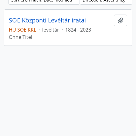
SOE Központi Levéltár iratai
Zur Z
HU SOE KKL
·
levéltár
·
1824 - 2023
Ohne Titel