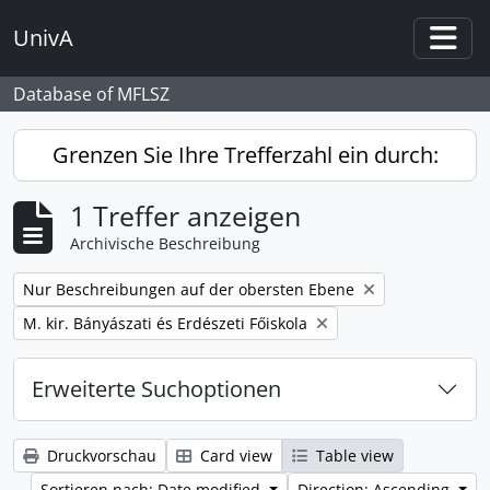
Skip to main content
UnivA
Togg
Database of MFLSZ
Grenzen Sie Ihre Trefferzahl ein durch:
1 Treffer anzeigen
Archivische Beschreibung
Remove filter:
Nur Beschreibungen auf der obersten Ebene
Remove filter:
M. kir. Bányászati és Erdészeti Főiskola
Erweiterte Suchoptionen
Druckvorschau
Card view
Table view
Sortieren nach: Date modified
Direction: Ascending