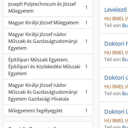
Joseph Polytechnicum és József
1
Levelező
, 1 Ergebnisse
Műegyetem
HU BMEL VI
Magyar Királyi József Műegyetem
1
Teil von
Bu
, 1 Ergebnisse
Magyar Királyi József nádor
Műszaki és Gazdaságtudományi
1
Doktori 
, 1 Ergebnisse
Egyetem
HU BMEL VI
Teil von
Bu
Építőipari Műszaki Egyetem,
Építőipari és Közlekedési Műszaki
1
, 1 Ergebnisse
Egyetem
Doktori 
Magyar Királyi József nádor
HU BMEL VI
Műszaki és Gazdaságtudományi
1
Teil von
Bu
, 1 Ergebnisse
Egyetem Gazdasági Hivatala
Műegyetemi Segélyegylet
1
Doktori 
, 1 Ergebnisse
HU BMEL VII
Teil von
Bu