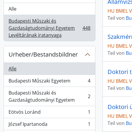
Államviz
Alle
HU BMEL VI
Teil von
Bu
Budapesti Műszaki és
Gazdaságtudományi Egyetem
448
, 448 Ergebnisse
Levéltárának iratanyaga
Szakmérn
HU BMEL VI
Teil von
Bu
Urheber/Bestandsbildner
Alle
Doktori 
Budapesti Műszaki Egyetem
4
HU BMEL VI
, 4 Ergebnisse
Teil von
Bu
Budapesti Műszaki és
2
, 2 Ergebnisse
Gazdaságtudományi Egyetem
Doktori 
Eötvös Loránd
1
, 1 Ergebnisse
HU BMEL VI
Teil von
Bu
József Ipartanoda
1
, 1 Ergebnisse