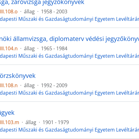
sga, záróvizsga jegyzőkönyvek
II.108.o
·
állag
·
1958 - 2003
dapesti Műszaki és Gazdaságtudományi Egyetem Levéltárán
öki államvizsga, diplomaterv védési jegyzőköny
II.104.n
·
állag
·
1965 - 1984
dapesti Műszaki és Gazdaságtudományi Egyetem Levéltárán
törzskönyvek
II.108.n
·
állag
·
1992 - 2009
dapesti Műszaki és Gazdaságtudományi Egyetem Levéltárán
ügyek
II.103.m
·
állag
·
1901 - 1979
dapesti Műszaki és Gazdaságtudományi Egyetem Levéltárán