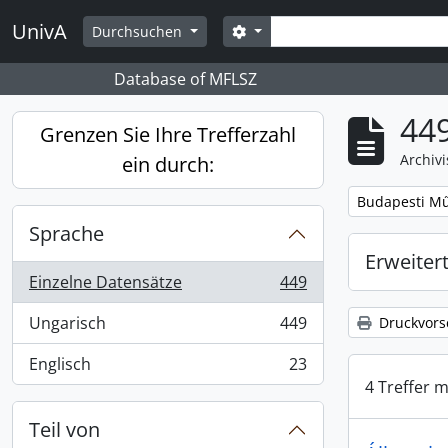
Skip to main content
Suche
UnivA
Search options
Durchsuchen
Database of MFLSZ
449
Grenzen Sie Ihre Trefferzahl
Archiv
ein durch:
Remove filter:
Budapesti Mű
Sprache
Erweiter
Einzelne Datensätze
449
, 449 Ergebnisse
Ungarisch
449
Druckvors
, 449 Ergebnisse
Englisch
23
, 23 Ergebnisse
4 Treffer m
Teil von