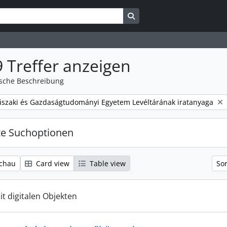
Search in browse page
 Treffer anzeigen
ische Beschreibung
szaki és Gazdaságtudományi Egyetem Levéltárának iratanyaga
te Suchoptionen
chau
Card view
Table view
Sor
it digitalen Objekten