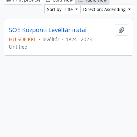
Sort by: Title
Direction: Ascending
SOE Központi Levéltár iratai
Add t
HU SOE KKL
·
levéltár
·
1824 - 2023
Untitled