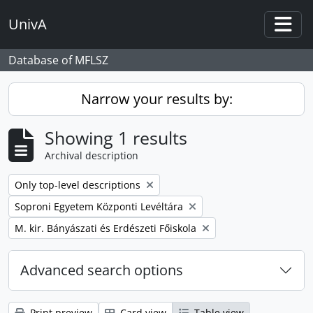
Skip to main content
UnivA
Togg
Database of MFLSZ
Narrow your results by:
Showing 1 results
Archival description
Remove filter:
Only top-level descriptions
Remove filter:
Soproni Egyetem Központi Levéltára
Remove filter:
M. kir. Bányászati és Erdészeti Főiskola
Advanced search options
Print preview
Card view
Table view