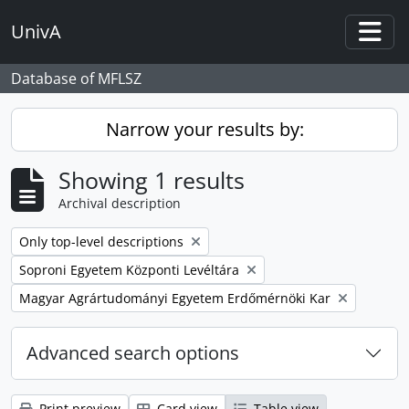
Skip to main content
UnivA
Togg
Database of MFLSZ
Narrow your results by:
Showing 1 results
Archival description
Remove filter:
Only top-level descriptions
Remove filter:
Soproni Egyetem Központi Levéltára
Remove filter:
Magyar Agrártudományi Egyetem Erdőmérnöki Kar
Advanced search options
Print preview
Card view
Table view