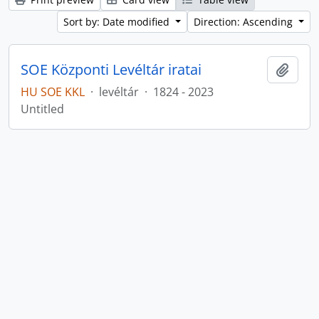
Sort by: Date modified
Direction: Ascending
SOE Központi Levéltár iratai
Add t
HU SOE KKL
·
levéltár
·
1824 - 2023
Untitled