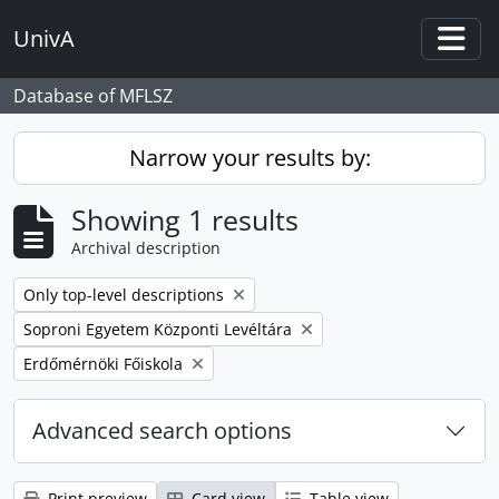
Skip to main content
UnivA
Togg
Database of MFLSZ
Narrow your results by:
Showing 1 results
Archival description
Remove filter:
Only top-level descriptions
Remove filter:
Soproni Egyetem Központi Levéltára
Remove filter:
Erdőmérnöki Főiskola
Advanced search options
Print preview
Card view
Table view