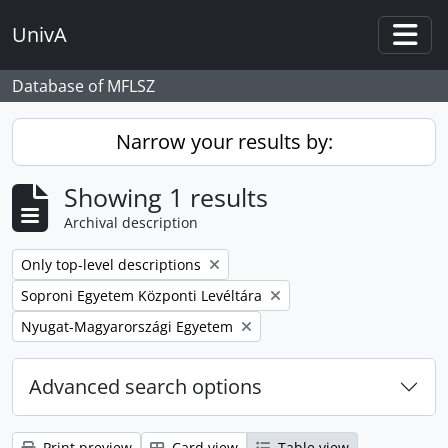
Skip to main content
UnivA
Togg
Database of MFLSZ
Narrow your results by:
Showing 1 results
Archival description
Remove filter:
Only top-level descriptions
Remove filter:
Soproni Egyetem Központi Levéltára
Remove filter:
Nyugat-Magyarországi Egyetem
Advanced search options
Print preview
Card view
Table view