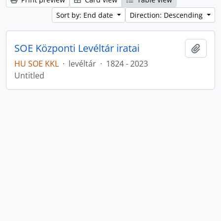
Sort by: End date
Direction: Descending
SOE Központi Levéltár iratai
Add t
HU SOE KKL
·
levéltár
·
1824 - 2023
Untitled