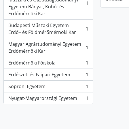
1
, 1 results
Egyetem Bánya-, Kohó- és
Erdőmérnöki Kar
Budapesti Műszaki Egyetem
1
, 1 results
Erdő– és Földmérőmérnöki Kar
Magyar Agrártudományi Egyetem
1
, 1 results
Erdőmérnöki Kar
Erdőmérnöki Főiskola
1
, 1 results
Erdészeti és Faipari Egyetem
1
, 1 results
Soproni Egyetem
1
, 1 results
Nyugat-Magyarországi Egyetem
1
, 1 results