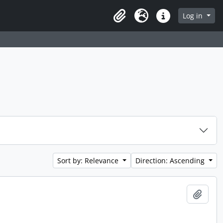
Log in
Clipboard
Language
Quick links
Sort by: Relevance
Direction: Ascending
Add t