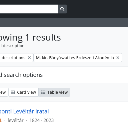
Search in browse page
wing 1 results
l description
Remove filter:
l descriptions
M. kir. Bányászati és Erdészeti Akadémia
 search options
iew
Card view
Table view
nti Levéltár iratai
L
·
levéltár
·
1824 - 2023