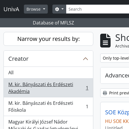
Skip to main content
Search
UnivA
Search options
Browse
Database of MFLSZ
Sho
Narrow your results by:
Archiva
Creator
Remove filter:
Only top-leve
All
Advanced
M. kir. Bányászati és Erdészeti
1
, 1 results
Akadémia
Print prev
M. kir. Bányászati és Erdészeti
1
, 1 results
Főiskola
SOE Közpo
HU SOE KK
Magyar Királyi József Nádor
Untitled
Műszaki és Gazdaságtudományi