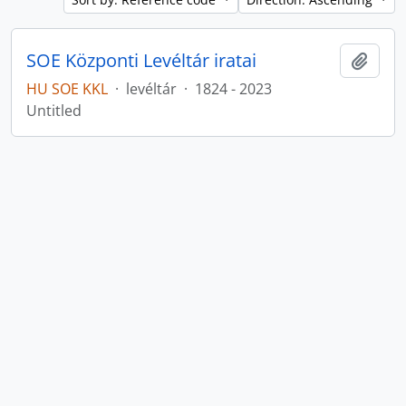
SOE Központi Levéltár iratai
Add t
HU SOE KKL
·
levéltár
·
1824 - 2023
Untitled