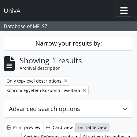
Skip to main content
UnivA
Togg
Database of MFLSZ
Narrow your results by:
Showing 1 results
Archival description
Remove filter:
Only top-level descriptions
Remove filter:
Soproni Egyetem Központi Levéltára
Advanced search options
Print preview
Card view
Table view
Sort by: Reference code
Direction: Ascending