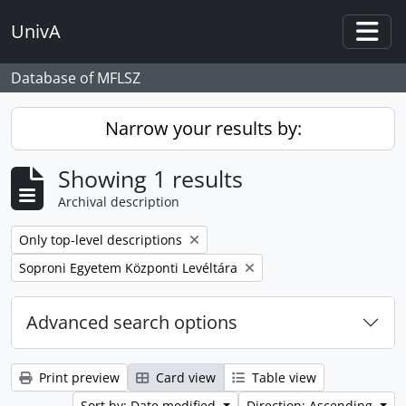
Skip to main content
UnivA
Togg
Database of MFLSZ
Narrow your results by:
Showing 1 results
Archival description
Remove filter:
Only top-level descriptions
Remove filter:
Soproni Egyetem Központi Levéltára
Advanced search options
Print preview
Card view
Table view
Sort by: Date modified
Direction: Ascending