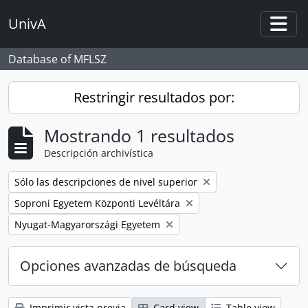
Skip to main content
UnivA
Togg
Database of MFLSZ
Restringir resultados por:
Mostrando 1 resultados
Descripción archivística
Remove filter:
Sólo las descripciones de nivel superior
Remove filter:
Soproni Egyetem Központi Levéltára
Remove filter:
Nyugat-Magyarországi Egyetem
Opciones avanzadas de búsqueda
Imprimir vista previa
Card view
Table view