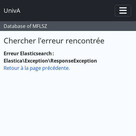
Skip to main content
UnivA
Togg
Database of MFLSZ
Chercher l'erreur rencontrée
Erreur Elasticsearch :
Elastica\Exception\ResponseException
Retour à la page précédente.