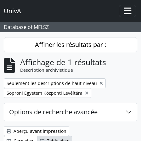
Skip to main content
UnivA
Togg
Database of MFLSZ
Affiner les résultats par :
Affichage de 1 résultats
Description archivistique
Remove filter:
Seulement les descriptions de haut niveau
Remove filter:
Soproni Egyetem Központi Levéltára
Options de recherche avancée
Aperçu avant impression
Card view
Table view