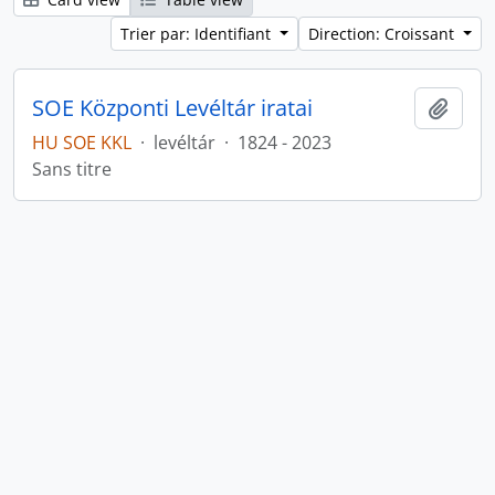
Trier par: Identifiant
Direction: Croissant
SOE Központi Levéltár iratai
Ajout
HU SOE KKL
·
levéltár
·
1824 - 2023
Sans titre