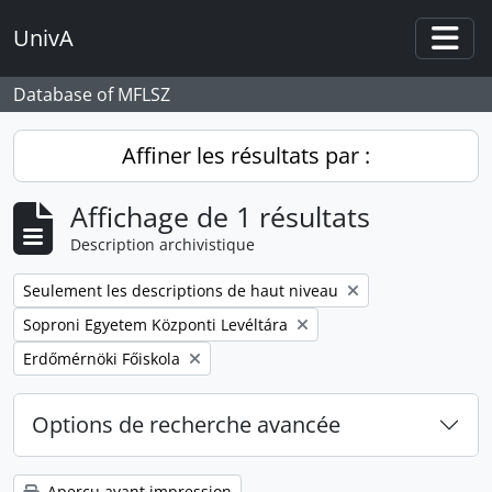
Skip to main content
UnivA
Togg
Database of MFLSZ
Affiner les résultats par :
Affichage de 1 résultats
Description archivistique
Remove filter:
Seulement les descriptions de haut niveau
Remove filter:
Soproni Egyetem Központi Levéltára
Remove filter:
Erdőmérnöki Főiskola
Options de recherche avancée
Aperçu avant impression