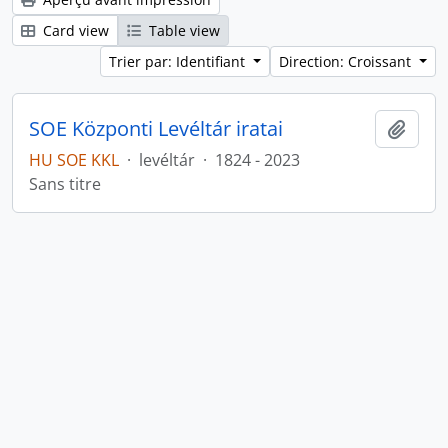
Card view
Table view
Trier par: Identifiant
Direction: Croissant
SOE Központi Levéltár iratai
Ajout
HU SOE KKL
·
levéltár
·
1824 - 2023
Sans titre