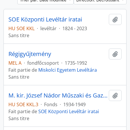
SOE Központi Levéltár iratai
Ajout
HU SOE KKL
·
levéltár
·
1824 - 2023
Sans titre
Régigyűjtemény
Ajout
MEL A
·
fondfőcsoport
·
1735-1992
Fait partie de
Miskolci Egyetem Levéltára
Sans titre
M. kir. József Nádor Műszaki és Gazdaságtudományi Egyetem Bánya-, Kohó- és Erdőmérnöki Kar iratai
Ajout
HU SOE KKL.3
·
Fonds
·
1934-1949
Fait partie de
SOE Központi Levéltár iratai
Sans titre