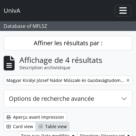
Skip to main content
UnivA
Togg
Database of MFLSZ
Affiner les résultats par :
Affichage de 4 résultats
Description archivistique
Remove filter:
Magyar Királyi József Nádor Műszaki és Gazdaságtudományi Egyetem Bánya-, Kohó- és Erdőmérnöki Kar
Options de recherche avancée
Aperçu avant impression
Card view
Table view
Trier par: Date modifiée
Direction: Décroissant