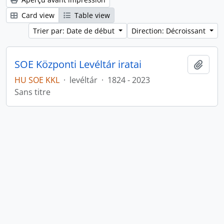
Card view
Table view
Trier par: Date de début
Direction: Décroissant
SOE Központi Levéltár iratai
Ajout
HU SOE KKL
·
levéltár
·
1824 - 2023
Sans titre