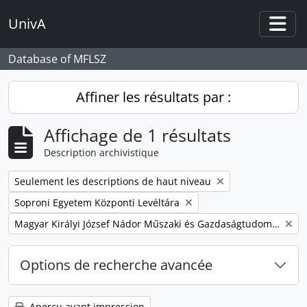
Skip to main content
UnivA
Togg
Database of MFLSZ
Affiner les résultats par :
Affichage de 1 résultats
Description archivistique
Remove filter:
Seulement les descriptions de haut niveau
Remove filter:
Soproni Egyetem Központi Levéltára
Remove filter:
Magyar Királyi József Nádor Műszaki és Gazdaságtudományi Egyetem Bánya-, Kohó- és Erdőmérnöki Kar
Options de recherche avancée
Aperçu avant impression