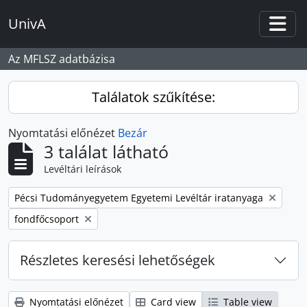
Skip to main content
UnivA
Togg
Az MFLSZ adatbázisa
Találatok szűkítése:
Nyomtatási előnézet
Bezár
3 találat látható
Levéltári leírások
Remove filter:
Pécsi Tudományegyetem Egyetemi Levéltár iratanyaga
Remove filter:
fondfőcsoport
Részletes keresési lehetőségek
Nyomtatási előnézet
Card view
Table view