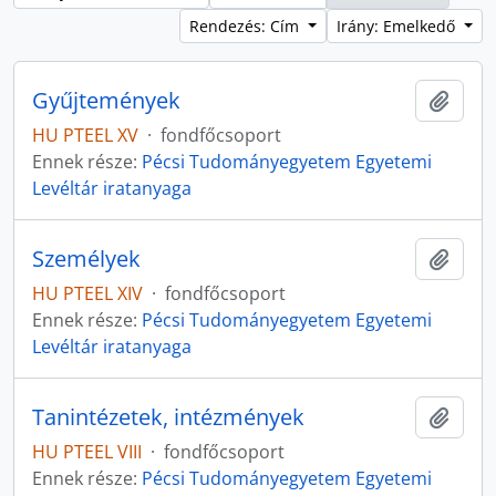
Rendezés: Cím
Irány: Emelkedő
Gyűjtemények
Hozzá
HU PTEEL XV
·
fondfőcsoport
Ennek része:
Pécsi Tudományegyetem Egyetemi
Levéltár iratanyaga
Személyek
Hozzá
HU PTEEL XIV
·
fondfőcsoport
Ennek része:
Pécsi Tudományegyetem Egyetemi
Levéltár iratanyaga
Tanintézetek, intézmények
Hozzá
HU PTEEL VIII
·
fondfőcsoport
Ennek része:
Pécsi Tudományegyetem Egyetemi