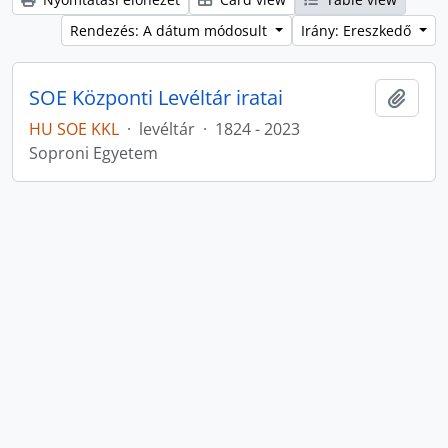
Rendezés: A dátum módosult
Irány: Ereszkedő
SOE Központi Levéltár iratai
Hozzá
HU SOE KKL
·
levéltár
·
1824 - 2023
Soproni Egyetem