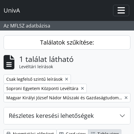
Skip to main content
UnivA
Togg
Az MFLSZ adatbázisa
Találatok szűkítése:
1 találat látható
Levéltári leírások
Remove filter:
Csak legfelső szintű leírások
Remove filter:
Soproni Egyetem Központi Levéltára
Remove filter:
Magyar Királyi József Nádor Műszaki és Gazdaságtudományi Egyetem Bánya-, Kohó- és Erdőmérnöki Kar
Részletes keresési lehetőségek
Nyomtatási előnézet
Card view
Table view