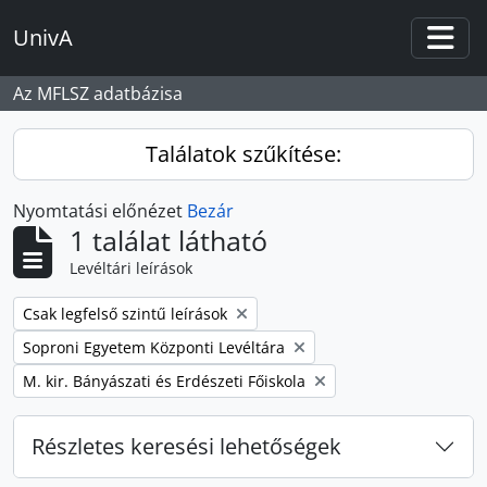
Skip to main content
UnivA
Togg
Az MFLSZ adatbázisa
Találatok szűkítése:
Nyomtatási előnézet
Bezár
1 találat látható
Levéltári leírások
Remove filter:
Csak legfelső szintű leírások
Remove filter:
Soproni Egyetem Központi Levéltára
Remove filter:
M. kir. Bányászati és Erdészeti Főiskola
Részletes keresési lehetőségek