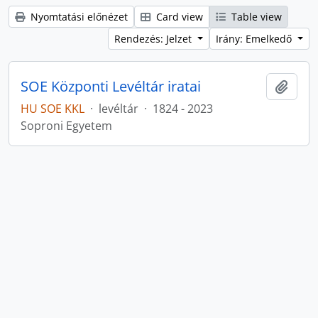
Nyomtatási előnézet
Card view
Table view
Rendezés: Jelzet
Irány: Emelkedő
SOE Központi Levéltár iratai
Hozzá
HU SOE KKL
·
levéltár
·
1824 - 2023
Soproni Egyetem