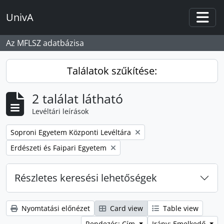
Skip to main content
UnivA
Togg
Az MFLSZ adatbázisa
Találatok szűkítése:
2 találat látható
Levéltári leírások
Remove filter:
Soproni Egyetem Központi Levéltára
Remove filter:
Erdészeti és Faipari Egyetem
Részletes keresési lehetőségek
Nyomtatási előnézet
Card view
Table view
Rendezés: Cím
Irány: Emelkedő