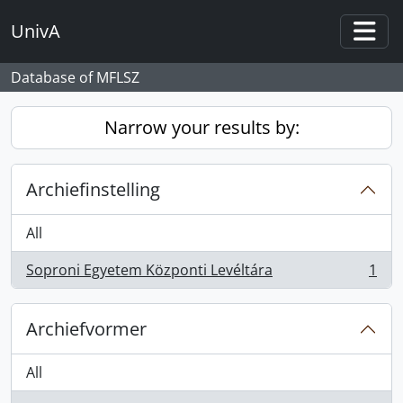
Skip to main content
UnivA
Togg
Database of MFLSZ
Narrow your results by:
Archiefinstelling
All
Soproni Egyetem Központi Levéltára
1
, 1 results
Archiefvormer
All