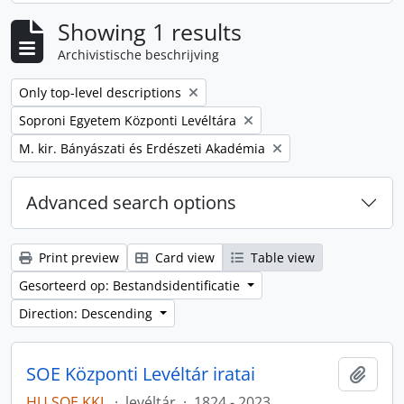
Showing 1 results
Archivistische beschrijving
Remove filter:
Only top-level descriptions
Remove filter:
Soproni Egyetem Központi Levéltára
Remove filter:
M. kir. Bányászati és Erdészeti Akadémia
Advanced search options
Print preview
Card view
Table view
Gesorteerd op: Bestandsidentificatie
Direction: Descending
SOE Központi Levéltár iratai
Add t
HU SOE KKL
·
levéltár
·
1824 - 2023