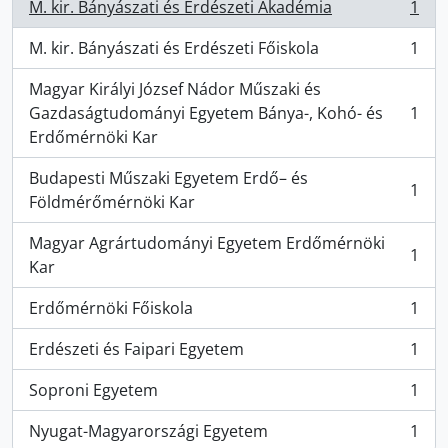
M. kir. Bányászati és Erdészeti Akadémia
1
, 1 results
M. kir. Bányászati és Erdészeti Főiskola
1
, 1 results
Magyar Királyi József Nádor Műszaki és
Gazdaságtudományi Egyetem Bánya-, Kohó- és
1
, 1 results
Erdőmérnöki Kar
Budapesti Műszaki Egyetem Erdő– és
1
, 1 results
Földmérőmérnöki Kar
Magyar Agrártudományi Egyetem Erdőmérnöki
1
, 1 results
Kar
Erdőmérnöki Főiskola
1
, 1 results
Erdészeti és Faipari Egyetem
1
, 1 results
Soproni Egyetem
1
, 1 results
Nyugat-Magyarországi Egyetem
1
, 1 results