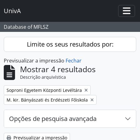
Skip to main content
UnivA
Togg
Database of MFLSZ
Limite os seus resultados por:
Previsualizar a impressão
Fechar
Mostrar 4 resultados
Descrição arquivística
Remover filtro:
Soproni Egyetem Központi Levéltára
Remover filtro:
M. kir. Bányászati és Erdészeti Főiskola
Opções de pesquisa avançada
Previsualizar a impressão