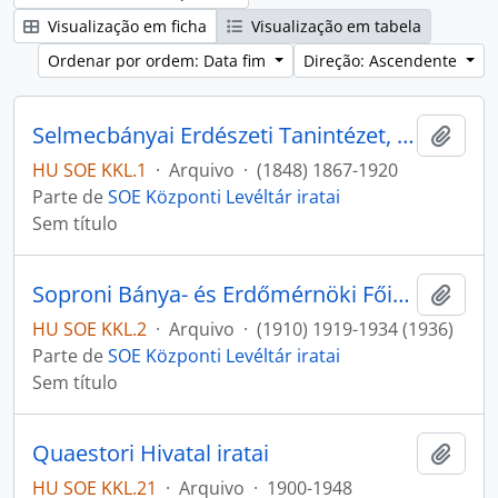
Visualização em ficha
Visualização em tabela
Ordenar por ordem: Data fim
Direção: Ascendente
Selmecbányai Erdészeti Tanintézet, Selmecbányai Bányászati és Erdészeti Akadémia iratai
Adici
HU SOE KKL.1
·
Arquivo
·
(1848) 1867-1920
Parte de
SOE Központi Levéltár iratai
Sem título
Soproni Bánya- és Erdőmérnöki Főiskola Rektori Hivatalának iratai
Adici
HU SOE KKL.2
·
Arquivo
·
(1910) 1919-1934 (1936)
Parte de
SOE Központi Levéltár iratai
Sem título
Quaestori Hivatal iratai
Adici
HU SOE KKL.21
·
Arquivo
·
1900-1948