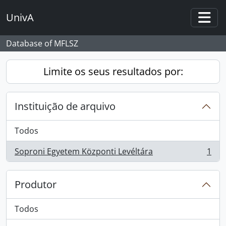
Skip to main content
UnivA
Togg
Database of MFLSZ
Limite os seus resultados por:
Instituição de arquivo
Todos
Soproni Egyetem Központi Levéltára
1
, 1 resultados
Produtor
Todos