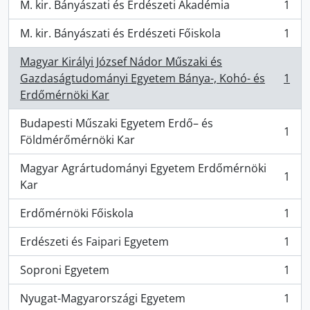
M. kir. Bányászati és Erdészeti Akadémia
1
, 1 resultados
M. kir. Bányászati és Erdészeti Főiskola
1
, 1 resultados
Magyar Királyi József Nádor Műszaki és
Gazdaságtudományi Egyetem Bánya-, Kohó- és
1
, 1 resultados
Erdőmérnöki Kar
Budapesti Műszaki Egyetem Erdő– és
1
, 1 resultados
Földmérőmérnöki Kar
Magyar Agrártudományi Egyetem Erdőmérnöki
1
, 1 resultados
Kar
Erdőmérnöki Főiskola
1
, 1 resultados
Erdészeti és Faipari Egyetem
1
, 1 resultados
Soproni Egyetem
1
, 1 resultados
Nyugat-Magyarországi Egyetem
1
, 1 resultados