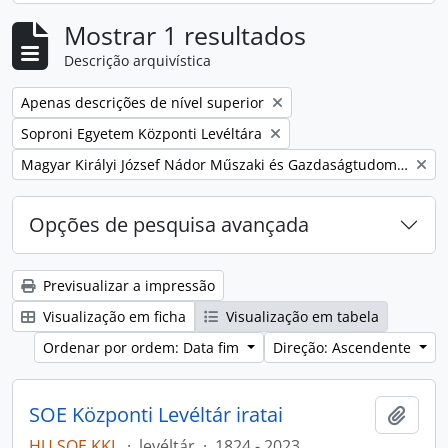
Mostrar 1 resultados
Descrição arquivística
Remover filtro:
Apenas descrições de nível superior
Remover filtro:
Soproni Egyetem Központi Levéltára
Remover filtro:
Magyar Királyi József Nádor Műszaki és Gazdaságtudományi Egyetem Bánya-, Kohó- és Erdőmérnöki Kar
Opções de pesquisa avançada
Previsualizar a impressão
Visualização em ficha
Visualização em tabela
Ordenar por ordem: Data fim
Direção: Ascendente
SOE Központi Levéltár iratai
Adici
HU SOE KKL
·
levéltár
·
1824 - 2023