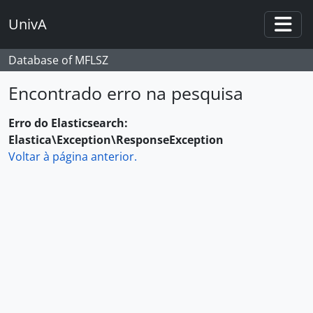
Skip to main content
UnivA
Togg
Database of MFLSZ
Encontrado erro na pesquisa
Erro do Elasticsearch:
Elastica\Exception\ResponseException
Voltar à página anterior.