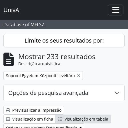
Skip to main content
UnivA
Togg
Database of MFLSZ
Limite os seus resultados por:
Mostrar 233 resultados
Descrição arquivística
Remover filtro:
Soproni Egyetem Központi Levéltára
Opções de pesquisa avançada
Previsualizar a impressão
Visualização em ficha
Visualização em tabela
Ordenar por ordem: Data modificada