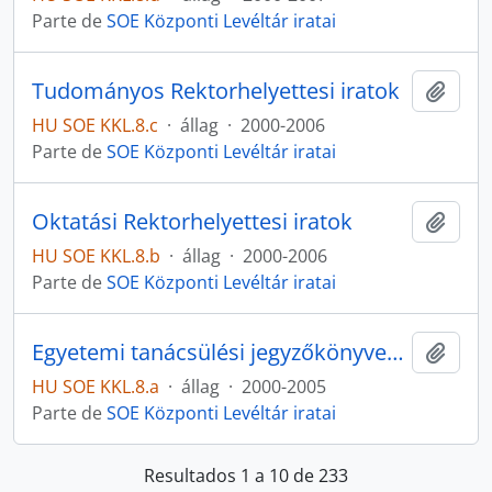
Parte de
SOE Központi Levéltár iratai
Tudományos Rektorhelyettesi iratok
Adici
HU SOE KKL.8.c
·
állag
·
2000-2006
Parte de
SOE Központi Levéltár iratai
Oktatási Rektorhelyettesi iratok
Adici
HU SOE KKL.8.b
·
állag
·
2000-2006
Parte de
SOE Központi Levéltár iratai
Egyetemi tanácsülési jegyzőkönyvek (2006. 03-tól Szenátus)
Adici
HU SOE KKL.8.a
·
állag
·
2000-2005
Parte de
SOE Központi Levéltár iratai
Resultados 1 a 10 de 233