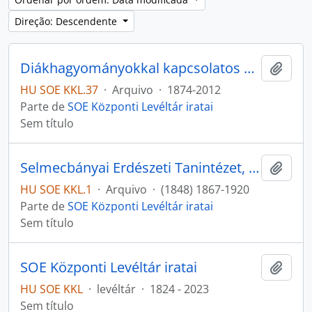
Direção: Descendente
Diákhagyományokkal kapcsolatos dokumentumok gyűjteménye
Adici
HU SOE KKL.37
·
Arquivo
·
1874-2012
Parte de
SOE Központi Levéltár iratai
Sem título
Selmecbányai Erdészeti Tanintézet, Selmecbányai Bányászati és Erdészeti Akadémia iratai
Adici
HU SOE KKL.1
·
Arquivo
·
(1848) 1867-1920
Parte de
SOE Központi Levéltár iratai
Sem título
SOE Központi Levéltár iratai
Adici
HU SOE KKL
·
levéltár
·
1824 - 2023
Sem título