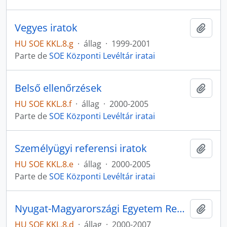
Vegyes iratok
Adici
HU SOE KKL.8.g
·
állag
·
1999-2001
Parte de
SOE Központi Levéltár iratai
Belső ellenőrzések
Adici
HU SOE KKL.8.f
·
állag
·
2000-2005
Parte de
SOE Központi Levéltár iratai
Személyügyi referensi iratok
Adici
HU SOE KKL.8.e
·
állag
·
2000-2005
Parte de
SOE Központi Levéltár iratai
Nyugat-Magyarországi Egyetem Rektori Hivatala iktatott iratai
Adici
HU SOE KKL.8.d
·
állag
·
2000-2007