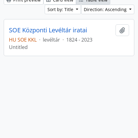
Sort by: Title
Direction: Ascending
SOE Központi Levéltár iratai
Add t
HU SOE KKL
·
levéltár
·
1824 - 2023
Untitled