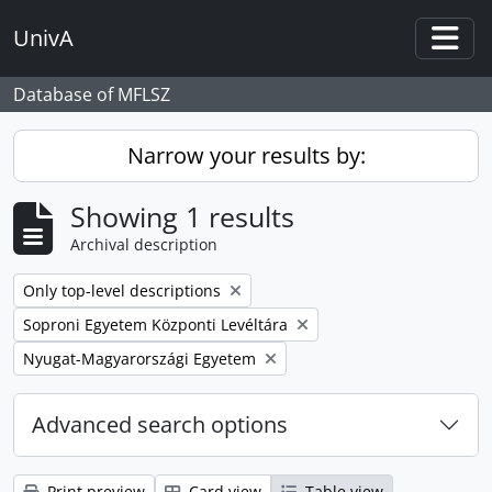
Skip to main content
UnivA
Togg
Database of MFLSZ
Narrow your results by:
Showing 1 results
Archival description
Remove filter:
Only top-level descriptions
Remove filter:
Soproni Egyetem Központi Levéltára
Remove filter:
Nyugat-Magyarországi Egyetem
Advanced search options
Print preview
Card view
Table view