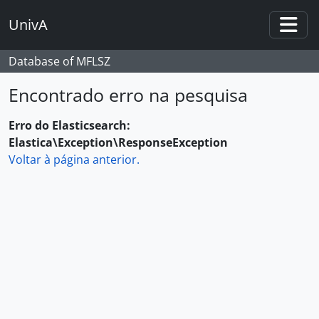
Skip to main content
UnivA
Togg
Database of MFLSZ
Encontrado erro na pesquisa
Erro do Elasticsearch:
Elastica\Exception\ResponseException
Voltar à página anterior.