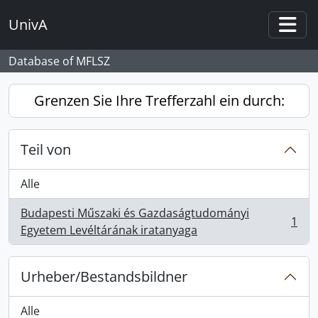
Skip to main content
UnivA
Togg
Database of MFLSZ
Grenzen Sie Ihre Trefferzahl ein durch:
Teil von
Alle
Budapesti Műszaki és Gazdaságtudományi
1
, 1 Ergebnisse
Egyetem Levéltárának iratanyaga
Urheber/Bestandsbildner
Alle