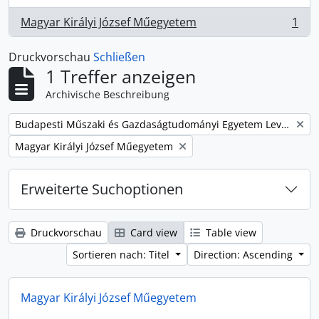
Magyar Királyi József Műegyetem
1
, 1 Ergebnisse
Druckvorschau
Schließen
1 Treffer anzeigen
Archivische Beschreibung
Remove filter:
Budapesti Műszaki és Gazdaságtudományi Egyetem Levéltárának iratanyaga
Remove filter:
Magyar Királyi József Műegyetem
Erweiterte Suchoptionen
Druckvorschau
Card view
Table view
Sortieren nach: Titel
Direction: Ascending
Magyar Királyi József Műegyetem