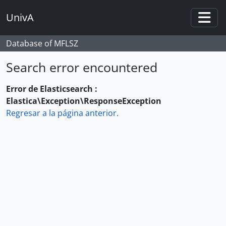
Skip to main content
UnivA
Togg
Database of MFLSZ
Search error encountered
Error de Elasticsearch :
Elastica\Exception\ResponseException
Regresar a la página anterior.