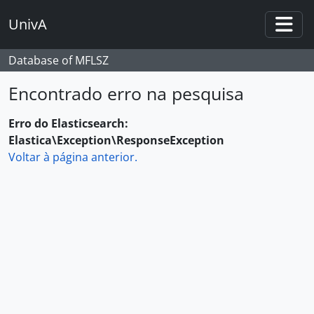
Skip to main content
UnivA
Togg
Database of MFLSZ
Encontrado erro na pesquisa
Erro do Elasticsearch:
Elastica\Exception\ResponseException
Voltar à página anterior.