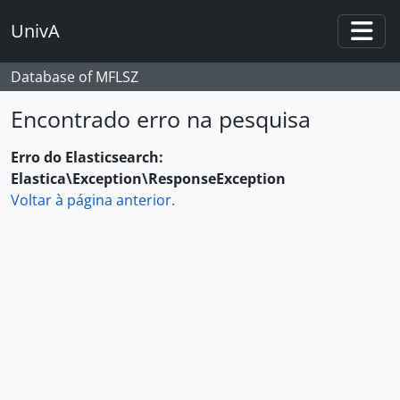
Skip to main content
UnivA
Togg
Database of MFLSZ
Encontrado erro na pesquisa
Erro do Elasticsearch:
Elastica\Exception\ResponseException
Voltar à página anterior.