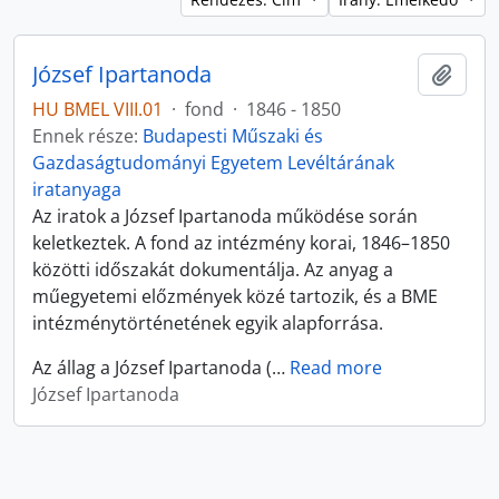
József Ipartanoda
Hozzá
HU BMEL VIII.01
·
fond
·
1846 - 1850
Ennek része:
Budapesti Műszaki és
Gazdaságtudományi Egyetem Levéltárának
iratanyaga
Az iratok a József Ipartanoda működése során
keletkeztek. A fond az intézmény korai, 1846–1850
közötti időszakát dokumentálja. Az anyag a
műegyetemi előzmények közé tartozik, és a BME
intézménytörténetének egyik alapforrása.
Az állag a József Ipartanoda (
…
Read more
József Ipartanoda