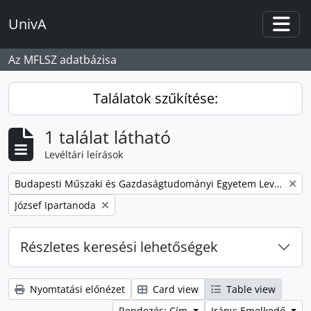
Skip to main content
UnivA
Togg
Az MFLSZ adatbázisa
Találatok szűkítése:
1 találat látható
Levéltári leírások
Remove filter:
Budapesti Műszaki és Gazdaságtudományi Egyetem Levéltárának iratanyaga
Remove filter:
József Ipartanoda
Részletes keresési lehetőségek
Nyomtatási előnézet
Card view
Table view
Rendezés: Cím
Irány: Emelkedő