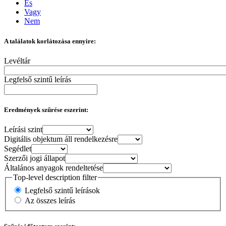
És
Vagy
Nem
A találatok korlátozása ennyire:
Levéltár
Legfelső szintű leírás
Eredmények szűrése eszerint:
Leírási szint
Digitális objektum áll rendelkezésre
Segédlet
Szerzői jogi állapot
Általános anyagok rendeltetése
Top-level description filter
Legfelső szintű leírások
Az összes leírás