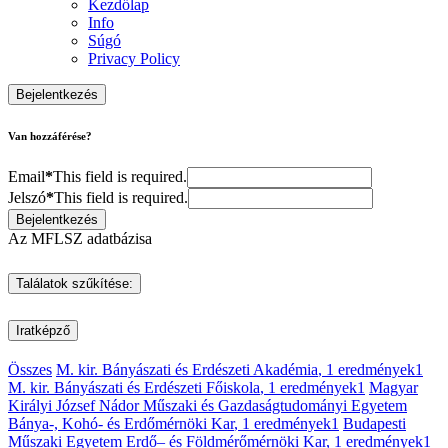
Kezdőlap
Info
Súgó
Privacy Policy
Bejelentkezés
Van hozzáférése?
Email
*
This field is required.
Jelszó
*
This field is required.
Bejelentkezés
Az MFLSZ adatbázisa
Találatok szűkítése:
Iratképző
Összes
M. kir. Bányászati és Erdészeti Akadémia
, 1 eredmények
1
M. kir. Bányászati és Erdészeti Főiskola
, 1 eredmények
1
Magyar
Királyi József Nádor Műszaki és Gazdaságtudományi Egyetem
Bánya-, Kohó- és Erdőmérnöki Kar
, 1 eredmények
1
Budapesti
Műszaki Egyetem Erdő– és Földmérőmérnöki Kar
, 1 eredmények
1