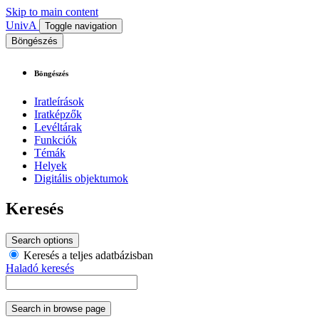
Skip to main content
UnivA
Toggle navigation
Böngészés
Böngészés
Iratleírások
Iratképzők
Levéltárak
Funkciók
Témák
Helyek
Digitális objektumok
Keresés
Search options
Keresés a teljes adatbázisban
Haladó keresés
Search in browse page