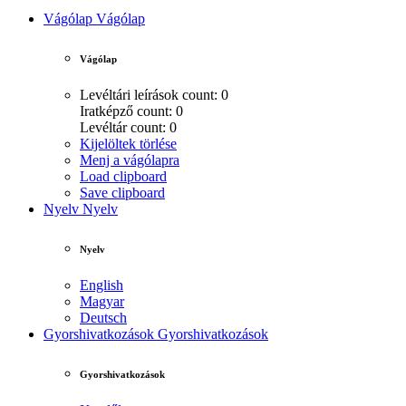
Vágólap
Vágólap
Vágólap
Levéltári leírások count: 0
Iratképző count: 0
Levéltár count: 0
Kijelöltek törlése
Menj a vágólapra
Load clipboard
Save clipboard
Nyelv
Nyelv
Nyelv
English
Magyar
Deutsch
Gyorshivatkozások
Gyorshivatkozások
Gyorshivatkozások