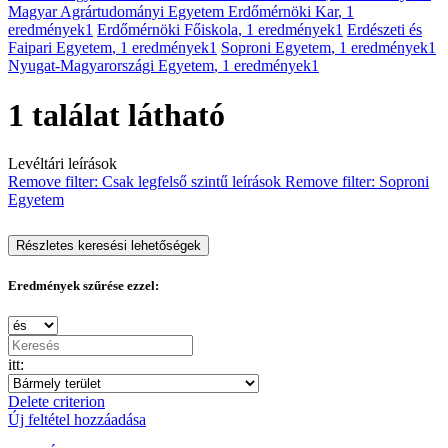
Magyar Agrártudományi Egyetem Erdőmérnöki Kar
, 1
eredmények
1
Erdőmérnöki Főiskola
, 1 eredmények
1
Erdészeti és
Faipari Egyetem
, 1 eredmények
1
Soproni Egyetem
, 1 eredmények
1
Nyugat-Magyarországi Egyetem
, 1 eredmények
1
1 találat látható
Levéltári leírások
Remove filter:
Csak legfelső szintű leírások
Remove filter:
Soproni
Egyetem
Részletes keresési lehetőségek
Eredmények szűrése ezzel:
itt:
Delete criterion
Új feltétel hozzáadása