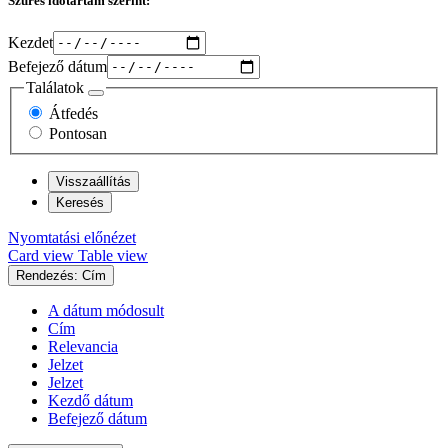
Szűrés időtartam szerint:
Kezdet
Befejező dátum
Találatok
Átfedés
Pontosan
Nyomtatási előnézet
Card view
Table view
Rendezés: Cím
A dátum módosult
Cím
Relevancia
Jelzet
Jelzet
Kezdő dátum
Befejező dátum