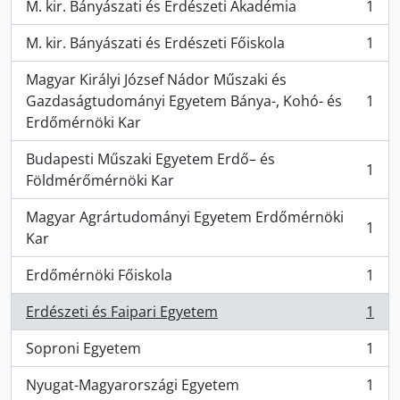
M. kir. Bányászati és Erdészeti Akadémia
1
, 1 eredmények
M. kir. Bányászati és Erdészeti Főiskola
1
, 1 eredmények
Magyar Királyi József Nádor Műszaki és
Gazdaságtudományi Egyetem Bánya-, Kohó- és
1
, 1 eredmények
Erdőmérnöki Kar
Budapesti Műszaki Egyetem Erdő– és
1
, 1 eredmények
Földmérőmérnöki Kar
Magyar Agrártudományi Egyetem Erdőmérnöki
1
, 1 eredmények
Kar
Erdőmérnöki Főiskola
1
, 1 eredmények
Erdészeti és Faipari Egyetem
1
, 1 eredmények
Soproni Egyetem
1
, 1 eredmények
Nyugat-Magyarországi Egyetem
1
, 1 eredmények