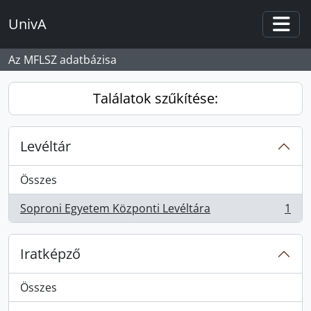
Skip to main content
UnivA
Togg
Az MFLSZ adatbázisa
Találatok szűkítése:
Levéltár
Összes
Soproni Egyetem Központi Levéltára
1
, 1 eredmények
Iratképző
Összes