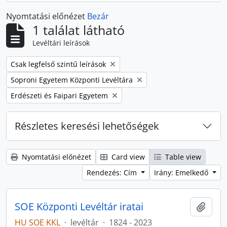
Nyomtatási előnézet
Bezár
1 találat látható
Levéltári leírások
Remove filter:
Csak legfelső szintű leírások
Remove filter:
Soproni Egyetem Központi Levéltára
Remove filter:
Erdészeti és Faipari Egyetem
Részletes keresési lehetőségek
Nyomtatási előnézet
Card view
Table view
Rendezés: Cím
Irány: Emelkedő
SOE Központi Levéltár iratai
Hozzá
HU SOE KKL
·
levéltár
·
1824 - 2023