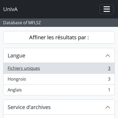
Skip to main content
UnivA
Togg
Database of MFLSZ
Affiner les résultats par :
Langue
Fichiers uniques
3
, 3 résultats
Hongrois
3
, 3 résultats
Anglais
1
, 1 résultats
Service d'archives