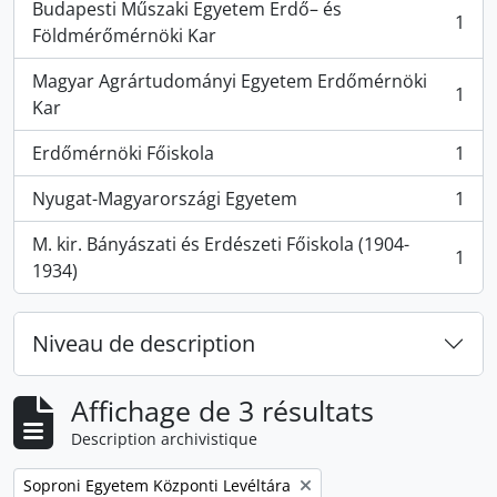
Budapesti Műszaki Egyetem Erdő– és
1
, 1 résultats
Földmérőmérnöki Kar
Magyar Agrártudományi Egyetem Erdőmérnöki
1
, 1 résultats
Kar
Erdőmérnöki Főiskola
1
, 1 résultats
Nyugat-Magyarországi Egyetem
1
, 1 résultats
M. kir. Bányászati és Erdészeti Főiskola (1904-
1
, 1 résultats
1934)
Niveau de description
Affichage de 3 résultats
Description archivistique
Remove filter:
Soproni Egyetem Központi Levéltára