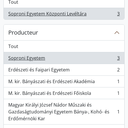
Tout
Soproni Egyetem Központi Levéltára
3
, 3 résultats
Producteur
Tout
Soproni Egyetem
3
, 3 résultats
Erdészeti és Faipari Egyetem
2
, 2 résultats
M. kir. Bányászati és Erdészeti Akadémia
1
, 1 résultats
M. kir. Bányászati és Erdészeti Főiskola
1
, 1 résultats
Magyar Királyi József Nádor Műszaki és
Gazdaságtudományi Egyetem Bánya-, Kohó- és
1
, 1 résultats
Erdőmérnöki Kar