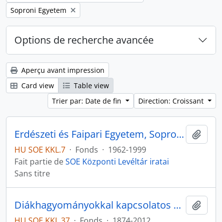
Remove filter:
Soproni Egyetem
Options de recherche avancée
Aperçu avant impression
Card view
Table view
Trier par: Date de fin
Direction: Croissant
Erdészeti és Faipari Egyetem, Soproni Egyetem iratai
Ajout
HU SOE KKL.7
·
Fonds
·
1962-1999
Fait partie de
SOE Központi Levéltár iratai
Sans titre
Diákhagyományokkal kapcsolatos dokumentumok gyűjteménye
Ajout
HU SOE KKL.37
·
Fonds
·
1874-2012