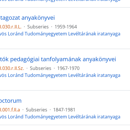
 tagozat anyakönyvei
.030.r.II.L.
·
Subseries
·
1959-1964
vös Loránd Tudományegyetem Levéltárának iratanyaga
tók pedagógiai tanfolyamának anyakönyvei
.030.r.II.Sz.
·
Subseries
·
1967-1970
vös Loránd Tudományegyetem Levéltárának iratanyaga
octorum
.001.f.II.a
·
Subseries
·
1847-1981
vös Loránd Tudományegyetem Levéltárának iratanyaga