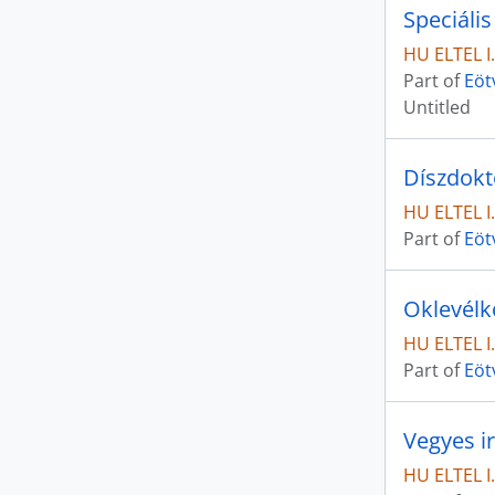
Speciáli
HU ELTEL I.I
Part of
Eöt
Untitled
Díszdokt
HU ELTEL I.I
Part of
Eöt
Oklevél
HU ELTEL I.I
Part of
Eöt
Vegyes ir
HU ELTEL I.I