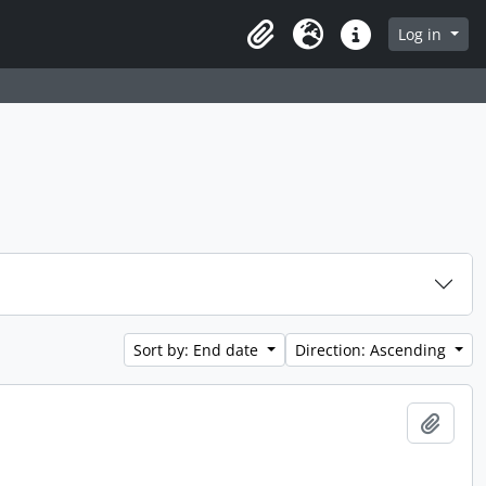
Log in
Clipboard
Language
Quick links
Sort by: End date
Direction: Ascending
Add t