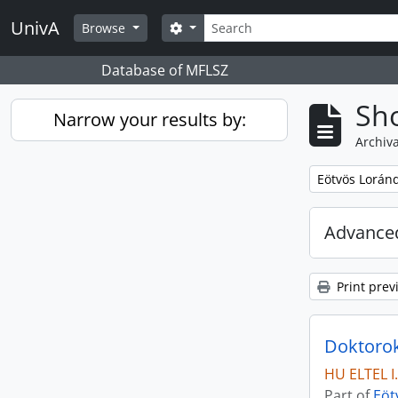
Skip to main content
Search
UnivA
Search options
Browse
Database of MFLSZ
Sho
Narrow your results by:
Archiva
Remove filter:
Eötvös Lorán
Advanced
Print prev
Doktorok
HU ELTEL I.I
Part of
Eöt