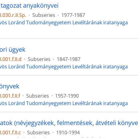
s tagozat anyakönyvei
.030.r.II.Sp.
·
Subseries
·
1977-1987
vös Loránd Tudományegyetem Levéltárának iratanyaga
ori ügyek
.001.f.II.d
·
Subseries
·
1847-1987
vös Loránd Tudományegyetem Levéltárának iratanyaga
könyvek
.001.f.II.f
·
Subseries
·
1957-1990
vös Loránd Tudományegyetem Levéltárának iratanyaga
atok (névjegyzékek, felmentések, átvételi könyve
.001.f.II.c
·
Subseries
·
1910-1994