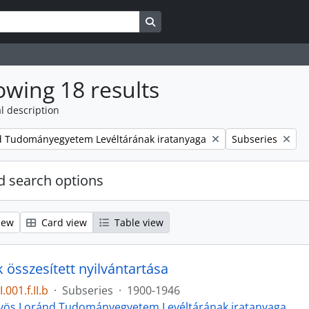
Search in browse page
wing 18 results
l description
Remove filter:
d Tudományegyetem Levéltárának iratanyaga
Subseries
 search options
iew
Card view
Table view
 összesített nyilvántartása
.001.f.II.b
·
Subseries
·
1900-1946
vös Loránd Tudományegyetem Levéltárának iratanyaga