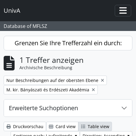
Skip to main content
UnivA
Togg
Database of MFLSZ
Grenzen Sie Ihre Trefferzahl ein durch:
1 Treffer anzeigen
Archivische Beschreibung
Remove filter:
Nur Beschreibungen auf der obersten Ebene
Remove filter:
M. kir. Bányászati és Erdészeti Akadémia
Erweiterte Suchoptionen
Druckvorschau
Card view
Table view
Sortieren nach: Laufzeitende
Direction: Ascending