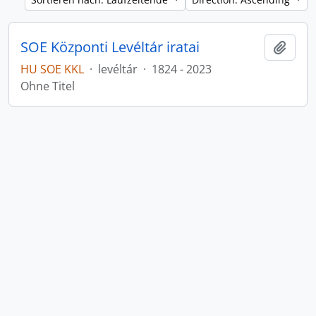
SOE Központi Levéltár iratai
Zur Z
HU SOE KKL
·
levéltár
·
1824 - 2023
Ohne Titel