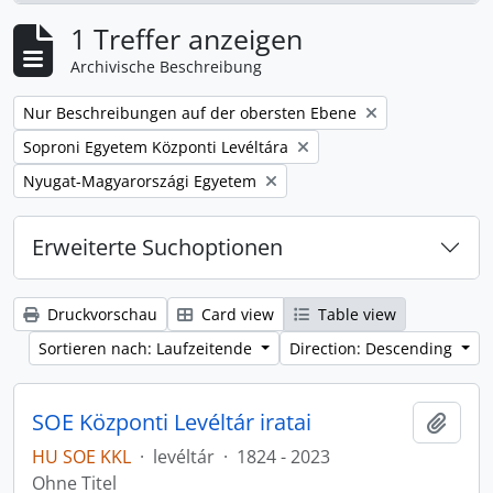
1 Treffer anzeigen
Archivische Beschreibung
Remove filter:
Nur Beschreibungen auf der obersten Ebene
Remove filter:
Soproni Egyetem Központi Levéltára
Remove filter:
Nyugat-Magyarországi Egyetem
Erweiterte Suchoptionen
Druckvorschau
Card view
Table view
Sortieren nach: Laufzeitende
Direction: Descending
SOE Központi Levéltár iratai
Zur Z
HU SOE KKL
·
levéltár
·
1824 - 2023
Ohne Titel