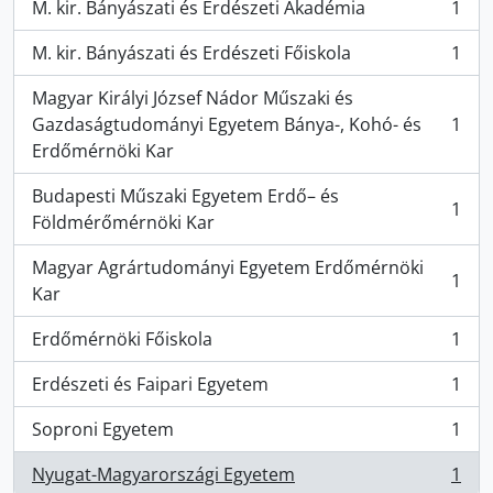
M. kir. Bányászati és Erdészeti Akadémia
1
, 1 Ergebnisse
M. kir. Bányászati és Erdészeti Főiskola
1
, 1 Ergebnisse
Magyar Királyi József Nádor Műszaki és
Gazdaságtudományi Egyetem Bánya-, Kohó- és
1
, 1 Ergebnisse
Erdőmérnöki Kar
Budapesti Műszaki Egyetem Erdő– és
1
, 1 Ergebnisse
Földmérőmérnöki Kar
Magyar Agrártudományi Egyetem Erdőmérnöki
1
, 1 Ergebnisse
Kar
Erdőmérnöki Főiskola
1
, 1 Ergebnisse
Erdészeti és Faipari Egyetem
1
, 1 Ergebnisse
Soproni Egyetem
1
, 1 Ergebnisse
Nyugat-Magyarországi Egyetem
1
, 1 Ergebnisse