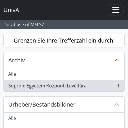
Skip to main content
UnivA
Togg
Database of MFLSZ
Grenzen Sie Ihre Trefferzahl ein durch:
Archiv
Alle
Soproni Egyetem Központi Levéltára
1
, 1 Ergebnisse
Urheber/Bestandsbildner
Alle