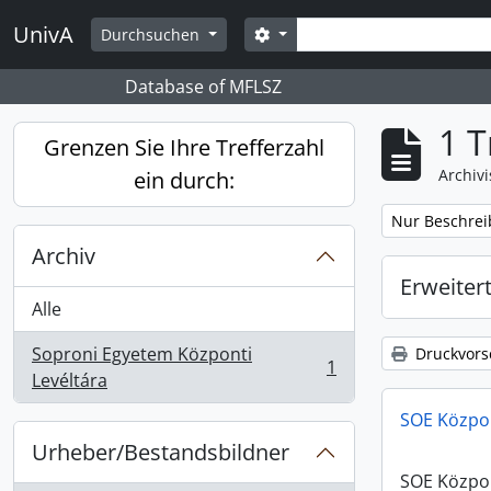
Skip to main content
Suche
UnivA
Search options
Durchsuchen
Database of MFLSZ
1 T
Grenzen Sie Ihre Trefferzahl
Archiv
ein durch:
Remove filter:
Nur Beschrei
Archiv
Erweiter
Alle
Soproni Egyetem Központi
Druckvors
1
, 1 Ergebnisse
Levéltára
SOE Központ
Urheber/Bestandsbildner
SOE Központ