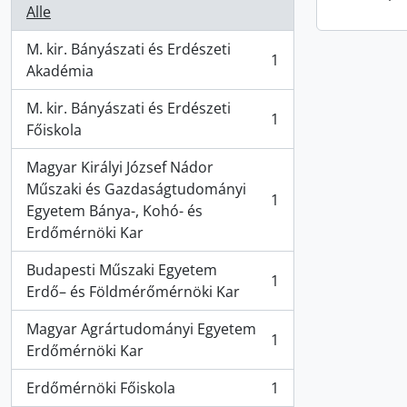
Alle
M. kir. Bányászati és Erdészeti
1
, 1 Ergebnisse
Akadémia
M. kir. Bányászati és Erdészeti
1
, 1 Ergebnisse
Főiskola
Magyar Királyi József Nádor
Műszaki és Gazdaságtudományi
1
, 1 Ergebnisse
Egyetem Bánya-, Kohó- és
Erdőmérnöki Kar
Budapesti Műszaki Egyetem
1
, 1 Ergebnisse
Erdő– és Földmérőmérnöki Kar
Magyar Agrártudományi Egyetem
1
, 1 Ergebnisse
Erdőmérnöki Kar
Erdőmérnöki Főiskola
1
, 1 Ergebnisse