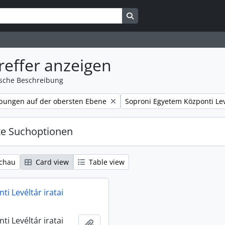
Search in browse page
reffer anzeigen
ische Beschreibung
Remove filter:
bungen auf der obersten Ebene
Soproni Egyetem Központi Lev
te Suchoptionen
chau
Card view
Table view
i Levéltár iratai
i Levéltár iratai
Zur Zwischenablage hinzufügen