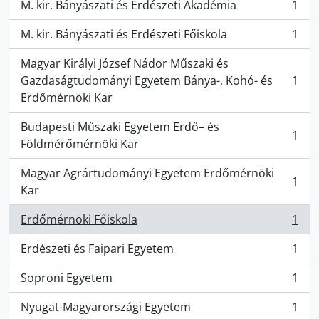
M. kir. Bányászati és Erdészeti Akadémia
1
, 1 results
M. kir. Bányászati és Erdészeti Főiskola
1
, 1 results
Magyar Királyi József Nádor Műszaki és
Gazdaságtudományi Egyetem Bánya-, Kohó- és
1
, 1 results
Erdőmérnöki Kar
Budapesti Műszaki Egyetem Erdő– és
1
, 1 results
Földmérőmérnöki Kar
Magyar Agrártudományi Egyetem Erdőmérnöki
1
, 1 results
Kar
Erdőmérnöki Főiskola
1
, 1 results
Erdészeti és Faipari Egyetem
1
, 1 results
Soproni Egyetem
1
, 1 results
Nyugat-Magyarországi Egyetem
1
, 1 results