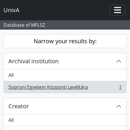
Skip to main content
UnivA
Togg
Database of MFLSZ
Narrow your results by:
Archival institution
All
Soproni Egyetem Központi Levéltára
1
, 1 results
Creator
All