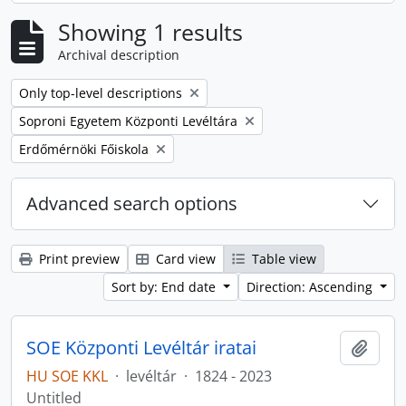
Showing 1 results
Archival description
Remove filter:
Only top-level descriptions
Remove filter:
Soproni Egyetem Központi Levéltára
Remove filter:
Erdőmérnöki Főiskola
Advanced search options
Print preview
Card view
Table view
Sort by: End date
Direction: Ascending
SOE Központi Levéltár iratai
Add t
HU SOE KKL
·
levéltár
·
1824 - 2023
Untitled