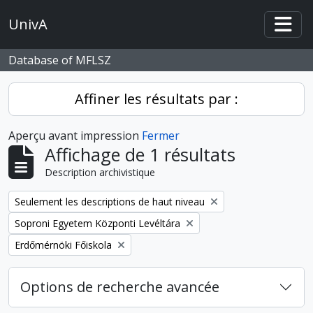
Skip to main content
UnivA
Togg
Database of MFLSZ
Affiner les résultats par :
Aperçu avant impression
Fermer
Affichage de 1 résultats
Description archivistique
Remove filter:
Seulement les descriptions de haut niveau
Remove filter:
Soproni Egyetem Központi Levéltára
Remove filter:
Erdőmérnöki Főiskola
Options de recherche avancée