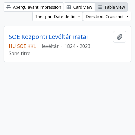
Aperçu avant impression
Card view
Table view
Trier par: Date de fin
Direction: Croissant
SOE Központi Levéltár iratai
Ajout
HU SOE KKL
·
levéltár
·
1824 - 2023
Sans titre