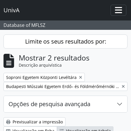
Skip to main content
UnivA
Togg
Database of MFLSZ
Limite os seus resultados por:
Mostrar 2 resultados
Descrição arquivística
Remover filtro:
Soproni Egyetem Központi Levéltára
Remover filtro:
Budapesti Műszaki Egyetem Erdő– és Földmérőmérnöki Kar
Opções de pesquisa avançada
Previsualizar a impressão
Visualização em ficha
Visualização em tabela