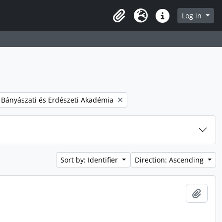
Log in
Clipboard
Language
Quick links
 filter:
. Bányászati és Erdészeti Akadémia
Sort by: Identifier
Direction: Ascending
Add t