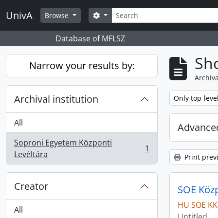
Skip to main content
Search
UnivA
Search options
Browse
Database of MFLSZ
Sho
Narrow your results by:
Archiva
Archival institution
Remove filter:
Only top-leve
All
Advanced
Soproni Egyetem Központi
1
, 1 results
Levéltára
Print prev
Creator
SOE Közpo
HU SOE KK
All
Untitled