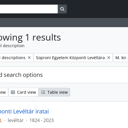
Search in browse page
wing 1 results
l description
Remove filter:
Remove
l descriptions
Soproni Egyetem Központi Levéltára
M. kir
 search options
iew
Card view
Table view
nti Levéltár iratai
L
·
levéltár
·
1824 - 2023