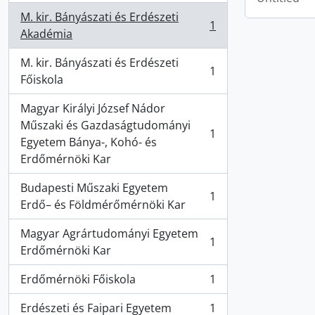
M. kir. Bányászati és Erdészeti
1
, 1 results
Akadémia
M. kir. Bányászati és Erdészeti
1
, 1 results
Főiskola
Magyar Királyi József Nádor
Műszaki és Gazdaságtudományi
1
, 1 results
Egyetem Bánya-, Kohó- és
Erdőmérnöki Kar
Budapesti Műszaki Egyetem
1
, 1 results
Erdő– és Földmérőmérnöki Kar
Magyar Agrártudományi Egyetem
1
, 1 results
Erdőmérnöki Kar
Erdőmérnöki Főiskola
1
, 1 results
Erdészeti és Faipari Egyetem
1