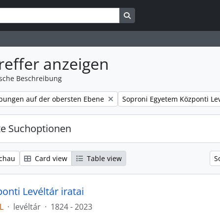
Search in browse page
reffer anzeigen
ische Beschreibung
Remove filter:
bungen auf der obersten Ebene
Soproni Egyetem Központi Lev
te Suchoptionen
chau
Card view
Table view
S
nti Levéltár iratai
L
·
levéltár
·
1824 - 2023