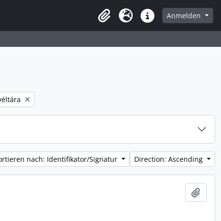
Anmelden
Zwischenablage
Sprache
Direkter Link
éltára
ortieren nach: Identifikator/Signatur
Direction: Ascending
Zur Z