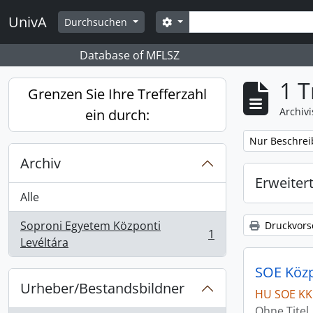
Skip to main content
Suche
UnivA
Search options
Durchsuchen
Database of MFLSZ
1 T
Grenzen Sie Ihre Trefferzahl
Archiv
ein durch:
Remove filter:
Nur Beschrei
Archiv
Erweiter
Alle
Soproni Egyetem Központi
Druckvors
1
, 1 Ergebnisse
Levéltára
SOE Közpo
Urheber/Bestandsbildner
HU SOE KK
Ohne Titel