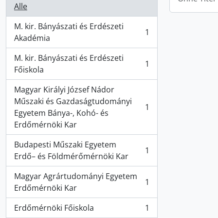
Alle
M. kir. Bányászati és Erdészeti
1
, 1 Ergebnisse
Akadémia
M. kir. Bányászati és Erdészeti
1
, 1 Ergebnisse
Főiskola
Magyar Királyi József Nádor
Műszaki és Gazdaságtudományi
1
, 1 Ergebnisse
Egyetem Bánya-, Kohó- és
Erdőmérnöki Kar
Budapesti Műszaki Egyetem
1
, 1 Ergebnisse
Erdő– és Földmérőmérnöki Kar
Magyar Agrártudományi Egyetem
1
, 1 Ergebnisse
Erdőmérnöki Kar
Erdőmérnöki Főiskola
1
, 1 Ergebnisse