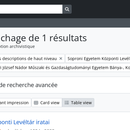
Search in browse page
ichage de 1 résultats
tion archivistique
Remove filter:
 descriptions de haut niveau
Soproni Egyetem Központi Levél
yi József Nádor Műszaki és Gazdaságtudományi Egyetem Bánya-, K
de recherche avancée
ant impression
Card view
Table view
nti Levéltár iratai