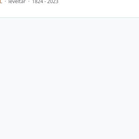
L
·
levéltár
·
1824 - 2023