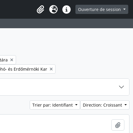
Ouverture de session
Presse-papier
Langue
Liens rapides
tára
ohó- és Erdőmérnöki Kar
Trier par: Identifiant
Direction: Croissant
Ajout