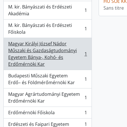
HU SOE KK
M. kir. Bányászati és Erdészeti
Sans titre
1
, 1 résultats
Akadémia
M. kir. Bányászati és Erdészeti
1
, 1 résultats
Főiskola
Magyar Királyi József Nádor
Műszaki és Gazdaságtudományi
1
, 1 résultats
Egyetem Bánya-, Kohó- és
Erdőmérnöki Kar
Budapesti Műszaki Egyetem
1
, 1 résultats
Erdő– és Földmérőmérnöki Kar
Magyar Agrártudományi Egyetem
1
, 1 résultats
Erdőmérnöki Kar
Erdőmérnöki Főiskola
1
, 1 résultats
Erdészeti és Faipari Egyetem
1