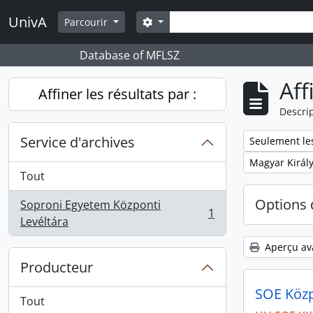
Skip to main content
Rechercher
UnivA
Search options
Parcourir
Database of MFLSZ
Aff
Affiner les résultats par :
Descrip
Service d'archives
Remove filter:
Seulement les
Remove filter:
Magyar Királ
Tout
Options 
Soproni Egyetem Központi
1
, 1 résultats
Levéltára
Aperçu av
Producteur
SOE Közpo
Tout