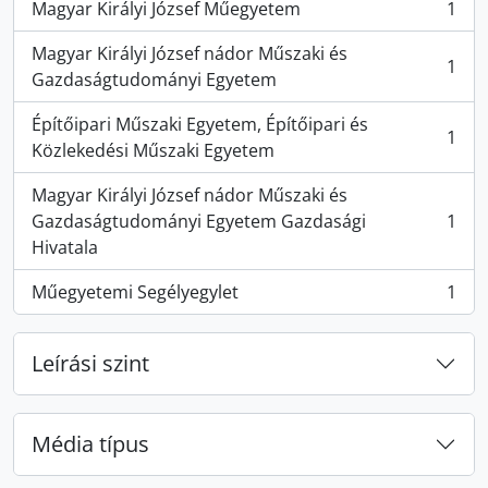
Magyar Királyi József Műegyetem
1
, 1 eredmények
Magyar Királyi József nádor Műszaki és
1
, 1 eredmények
Gazdaságtudományi Egyetem
Építőipari Műszaki Egyetem, Építőipari és
1
, 1 eredmények
Közlekedési Műszaki Egyetem
Magyar Királyi József nádor Műszaki és
Gazdaságtudományi Egyetem Gazdasági
1
, 1 eredmények
Hivatala
Műegyetemi Segélyegylet
1
, 1 eredmények
Leírási szint
Média típus