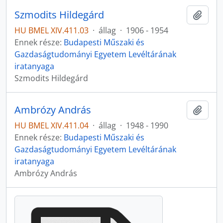
Szmodits Hildegárd
Hozzá
HU BMEL XIV.411.03
·
állag
·
1906 - 1954
Ennek része:
Budapesti Műszaki és
Gazdaságtudományi Egyetem Levéltárának
iratanyaga
Szmodits Hildegárd
Ambrózy András
Hozzá
HU BMEL XIV.411.04
·
állag
·
1948 - 1990
Ennek része:
Budapesti Műszaki és
Gazdaságtudományi Egyetem Levéltárának
iratanyaga
Ambrózy András