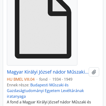
Magyar Királyi József nádor Műszaki és Gazdaságtudományi Egyetem
Hozzá
HU BMEL VIII.04
·
fond
·
1934 - 1949
Ennek része:
Budapesti Műszaki és
Gazdaságtudományi Egyetem Levéltárának
iratanyaga
A fond a Magyar Királyi József nádor Műszaki és