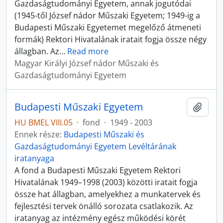
Gazdaságtudományi Egyetem, annak jogutódai
(1945-től József nádor Műszaki Egyetem; 1949-ig a
Budapesti Műszaki Egyetemet megelőző átmeneti
formák) Rektori Hivatalának iratait fogja össze négy
állagban. Az
…
Read more
Magyar Királyi József nádor Műszaki és
Gazdaságtudományi Egyetem
Budapesti Műszaki Egyetem
Hozzá
HU BMEL VIII.05
·
fond
·
1949 - 2003
Ennek része:
Budapesti Műszaki és
Gazdaságtudományi Egyetem Levéltárának
iratanyaga
A fond a Budapesti Műszaki Egyetem Rektori
Hivatalának 1949–1998 (2003) közötti iratait fogja
össze hat állagban, amelyekhez a munkatervek és
fejlesztési tervek önálló sorozata csatlakozik. Az
iratanyag az intézmény egész működési körét