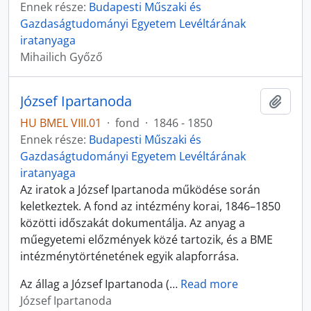
Ennek része:
Budapesti Műszaki és
Gazdaságtudományi Egyetem Levéltárának
iratanyaga
Mihailich Győző
József Ipartanoda
Hozzá
HU BMEL VIII.01
·
fond
·
1846 - 1850
Ennek része:
Budapesti Műszaki és
Gazdaságtudományi Egyetem Levéltárának
iratanyaga
Az iratok a József Ipartanoda működése során
keletkeztek. A fond az intézmény korai, 1846–1850
közötti időszakát dokumentálja. Az anyag a
műegyetemi előzmények közé tartozik, és a BME
intézménytörténetének egyik alapforrása.
Az állag a József Ipartanoda (
…
Read more
József Ipartanoda