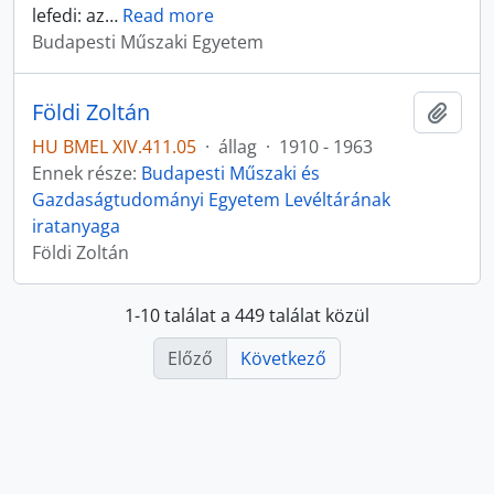
lefedi: az
…
Read more
Budapesti Műszaki Egyetem
Földi Zoltán
Hozzá
HU BMEL XIV.411.05
·
állag
·
1910 - 1963
Ennek része:
Budapesti Műszaki és
Gazdaságtudományi Egyetem Levéltárának
iratanyaga
Földi Zoltán
1-10 találat a 449 találat közül
Előző
Következő