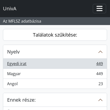
Skip to main content
UnivA
Togg
Az MFLSZ adatbázisa
Találatok szűkítése:
Nyelv
Egyedi irat
449
, 449 eredmények
Magyar
449
, 449 eredmények
Angol
23
, 23 eredmények
Ennek része: