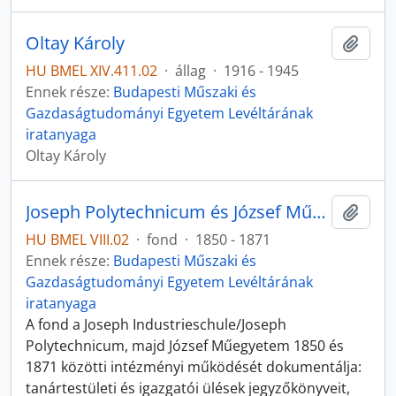
Oltay Károly
Hozzá
HU BMEL XIV.411.02
·
állag
·
1916 - 1945
Ennek része:
Budapesti Műszaki és
Gazdaságtudományi Egyetem Levéltárának
iratanyaga
Oltay Károly
Joseph Polytechnicum és József Műegyetem
Hozzá
HU BMEL VIII.02
·
fond
·
1850 - 1871
Ennek része:
Budapesti Műszaki és
Gazdaságtudományi Egyetem Levéltárának
iratanyaga
A fond a Joseph Industrieschule/Joseph
Polytechnicum, majd József Műegyetem 1850 és
1871 közötti intézményi működését dokumentálja:
tanártestületi és igazgatói ülések jegyzőkönyveit,