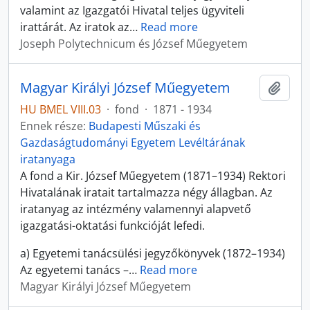
valamint az Igazgatói Hivatal teljes ügyviteli
irattárát. Az iratok az
…
Read more
Joseph Polytechnicum és József Műegyetem
Magyar Királyi József Műegyetem
Hozzá
HU BMEL VIII.03
·
fond
·
1871 - 1934
Ennek része:
Budapesti Műszaki és
Gazdaságtudományi Egyetem Levéltárának
iratanyaga
A fond a Kir. József Műegyetem (1871–1934) Rektori
Hivatalának iratait tartalmazza négy állagban. Az
iratanyag az intézmény valamennyi alapvető
igazgatási-oktatási funkcióját lefedi.
a) Egyetemi tanácsülési jegyzőkönyvek (1872–1934)
Az egyetemi tanács –
…
Read more
Magyar Királyi József Műegyetem