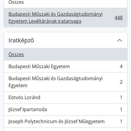
Összes
Budapesti Műszaki és Gazdaságtudományi
448
, 448 eredmények
Egyetem Levéltárának iratanyaga
Iratképző
Összes
Budapesti Műszaki Egyetem
4
, 4 eredmények
Budapesti Műszaki és Gazdaságtudományi
2
, 2 eredmények
Egyetem
Eötvös Loránd
1
, 1 eredmények
József Ipartanoda
1
, 1 eredmények
Joseph Polytechnicum és József Műegyetem
1
, 1 eredmények