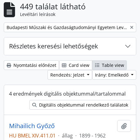
449 találat látható
Levéltári leírások
Remove filter:
Budapesti Műszaki és Gazdaságtudományi Egyetem Levéltárának iratanyaga
Részletes keresési lehetőségek
Nyomtatási előnézet
Card view
Table view
Rendezés: Jelzet
Irány: Emelkedő
4 eredmények digitális objektummal/tartalommal
Digitális objektummal rendelkező találatok
Mihailich Győző
Hozzá
HU BMEL XIV.411.01
·
állag
·
1899 - 1962