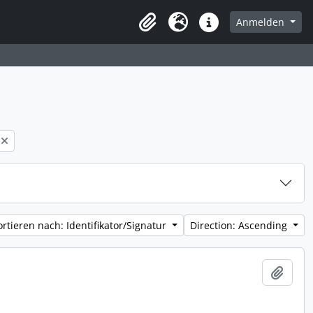
Anmelden
Zwischenablage
Sprache
Direkter Link
ortieren nach: Identifikator/Signatur
Direction: Ascending
Zur Z