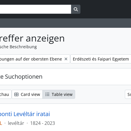
Search in browse page
reffer anzeigen
ische Beschreibung
Remove filter:
bungen auf der obersten Ebene
Erdészeti és Faipari Egyetem
te Suchoptionen
chau
Card view
Table view
S
nti Levéltár iratai
L
·
levéltár
·
1824 - 2023