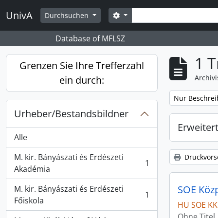
Skip to main content
Suche
UnivA
Search options
Durchsuchen
Database of MFLSZ
1 T
Grenzen Sie Ihre Trefferzahl
Archiv
ein durch:
Remove filter:
Nur Beschrei
Urheber/Bestandsbildner
Erweiter
Alle
M. kir. Bányászati és Erdészeti
Druckvors
1
, 1 Ergebnisse
Akadémia
SOE Közpo
M. kir. Bányászati és Erdészeti
1
, 1 Ergebnisse
Főiskola
HU SOE KK
Ohne Titel