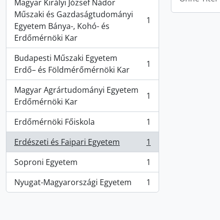
Magyar Királyi József Nádor
Műszaki és Gazdaságtudományi
1
, 1 Ergebnisse
Egyetem Bánya-, Kohó- és
Erdőmérnöki Kar
Budapesti Műszaki Egyetem
1
, 1 Ergebnisse
Erdő– és Földmérőmérnöki Kar
Magyar Agrártudományi Egyetem
1
, 1 Ergebnisse
Erdőmérnöki Kar
Erdőmérnöki Főiskola
1
, 1 Ergebnisse
Erdészeti és Faipari Egyetem
1
, 1 Ergebnisse
Soproni Egyetem
1
, 1 Ergebnisse
Nyugat-Magyarországi Egyetem
1
, 1 Ergebnisse