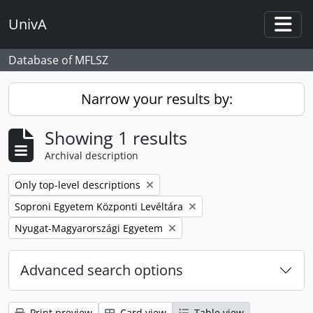
Skip to main content
UnivA
Togg
Database of MFLSZ
Narrow your results by:
Showing 1 results
Archival description
Remove filter:
Only top-level descriptions
Remove filter:
Soproni Egyetem Központi Levéltára
Remove filter:
Nyugat-Magyarországi Egyetem
Advanced search options
Print preview
Card view
Table view