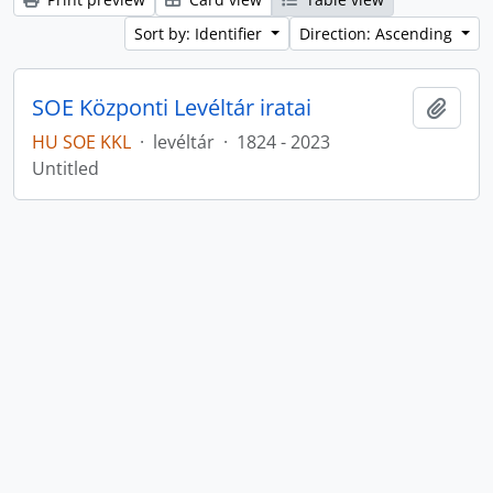
Sort by: Identifier
Direction: Ascending
SOE Központi Levéltár iratai
Add t
HU SOE KKL
·
levéltár
·
1824 - 2023
Untitled