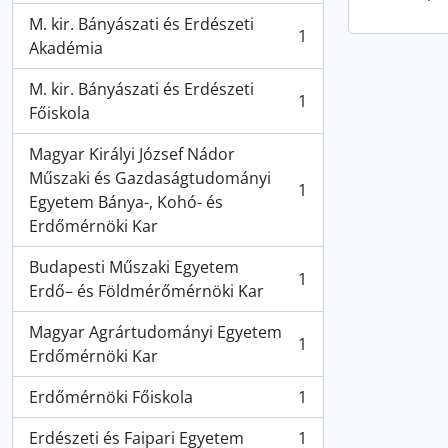
M. kir. Bányászati és Erdészeti
1
, 1 resultados
Akadémia
M. kir. Bányászati és Erdészeti
1
, 1 resultados
Főiskola
Magyar Királyi József Nádor
Műszaki és Gazdaságtudományi
1
, 1 resultados
Egyetem Bánya-, Kohó- és
Erdőmérnöki Kar
Budapesti Műszaki Egyetem
1
, 1 resultados
Erdő– és Földmérőmérnöki Kar
Magyar Agrártudományi Egyetem
1
, 1 resultados
Erdőmérnöki Kar
Erdőmérnöki Főiskola
1
, 1 resultados
Erdészeti és Faipari Egyetem
1