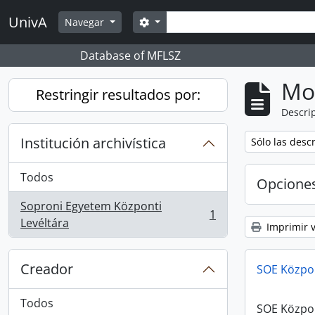
Skip to main content
Búsqueda
UnivA
Search options
Navegar
Database of MFLSZ
Mo
Restringir resultados por:
Descrip
Institución archivística
Remove filter:
Sólo las desc
Todos
Opcione
Soproni Egyetem Központi
1
, 1 resultados
Levéltára
Imprimir v
Creador
SOE Központ
Todos
SOE Központ