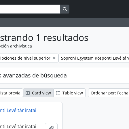
Search in browse page
strando 1 resultados
ción archivística
Remove filter:
ripciones de nivel superior
Soproni Egyetem Központi Levéltár
s avanzadas de búsqueda
ista previa
Card view
Table view
Ordenar por: Fecha
i Levéltár iratai
i Levéltár iratai
Añadir al portapapeles