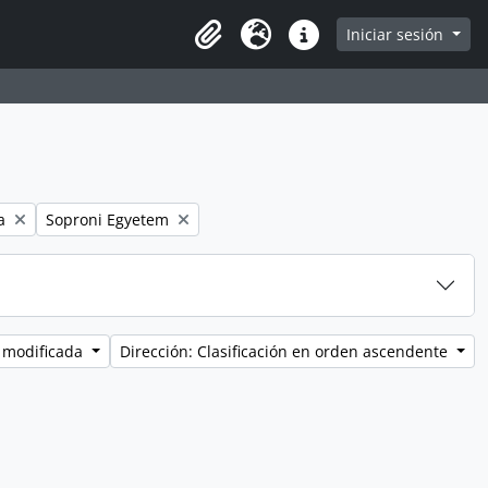
Iniciar sesión
Portapapeles
Idioma
Enlaces rápidos
Remove filter:
a
Soproni Egyetem
 modificada
Dirección: Clasificación en orden ascendente