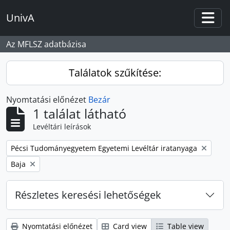
Skip to main content
UnivA
Togg
Az MFLSZ adatbázisa
Találatok szűkítése:
Nyomtatási előnézet
Bezár
1 találat látható
Levéltári leírások
Remove filter:
Pécsi Tudományegyetem Egyetemi Levéltár iratanyaga
Remove filter:
Baja
Részletes keresési lehetőségek
Nyomtatási előnézet
Card view
Table view